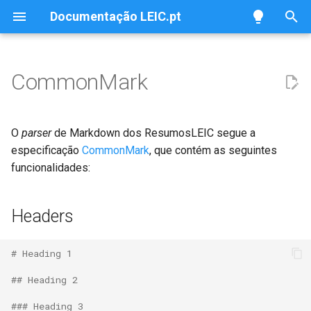
Documentação LEIC.pt
T
y
CommonMark
Overview
Headers
p
e
Configurar Ambiente
Formatação básica
O
parser
de Markdown dos ResumosLEIC segue a
t
especificação
CommonMark
, que contém as seguintes
Clonar Repositório
Links
funcionalidades:
o
Correr Localmente
Imagens
s
Headers
t
Efetuar Alterações
Blockquotes
a
# Heading 1
Submeter Alterações
Listas
r
## Heading 2
t
Linha Horizontal
### Heading 3