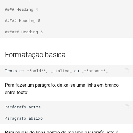
s
Blocos de Código
#### Heading 4
e
##### Heading 5
a
###### Heading 6
r
c
Formatação básica
h
i
Texto em 
**bold**
, 
_itálico_
 ou 
_**ambos**_
n
Para fazer um parágrafo, deixa-se uma linha em branco
g
entre texto:
Parágrafo acima

Para mudar de linha dentro do mesmo parágrafo, isto é,