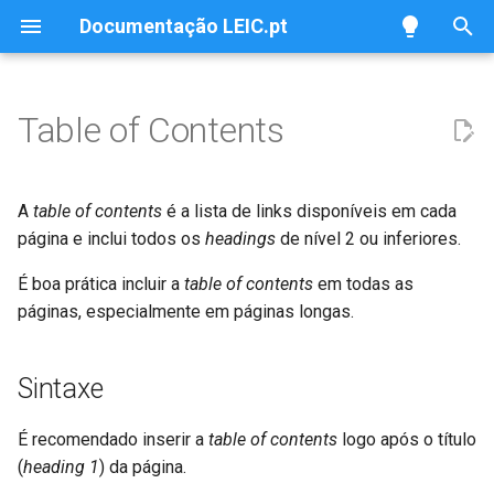
Documentação LEIC.pt
T
y
Table of Contents
Overview
Sintaxe
p
e
Configurar Ambiente
A
table of contents
é a lista de links disponíveis em cada
t
página e inclui todos os
headings
de nível 2 ou inferiores.
Clonar Repositório
o
É boa prática incluir a
table of contents
em todas as
Correr Localmente
páginas, especialmente em páginas longas.
s
t
Efetuar Alterações
Sintaxe
a
Submeter Alterações
r
É recomendado inserir a
table of contents
logo após o título
(
heading 1
) da página.
t